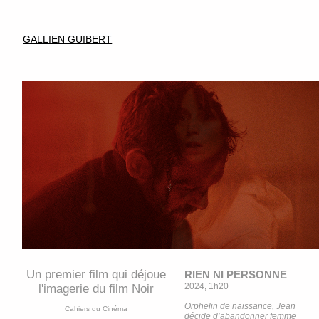
GALLIEN GUIBERT
Un premier film qui déjoue
RIEN NI PERSONNE
2024, 1h20
l'imagerie du film Noir
Orphelin de naissance, Jean
Cahiers du Cinéma
décide d’abandonner femme